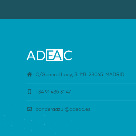
C/General Lacy, 3. 1ºB. 28045. MADRID
+34 91 435 31 47
banderaazul@adeac.es