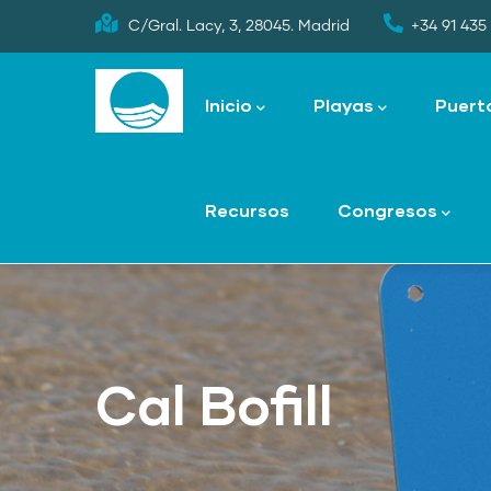
Skip
C/Gral. Lacy, 3, 28045. Madrid
+34 91 435 
to
Main
main
navigation
Inicio
Playas
Puert
content
Recursos
Congresos
Cal Bofill