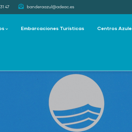
31 47
banderaazul@adeac.es
os
Embarcaciones Turísticas
Centros Azule