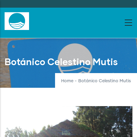
Skip
to
main
content
Botánico Celestino Mutis
Home
-
Botánico Celestino Mutis