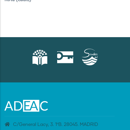
C/General Lacy, 3. 1ºB. 28045. MADRID