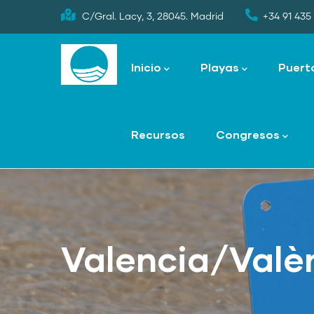
Skip
C/Gral. Lacy, 3, 28045. Madrid
+34 91 435 
to
Main
main
navigation
Inicio
Playas
Puert
content
Recursos
Congresos
Valencia/Valè