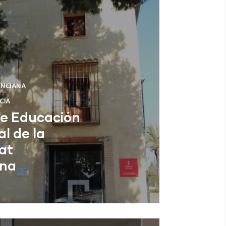
ENCIANA
CIA
de Educación
l de la
at
ana
ia)