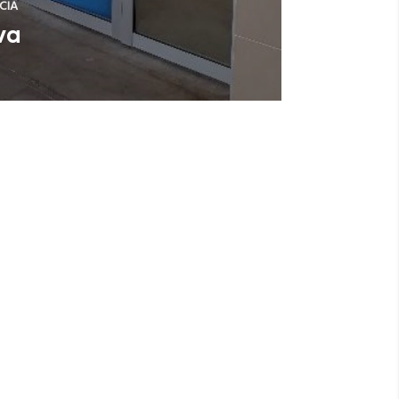
CIA
va
a)