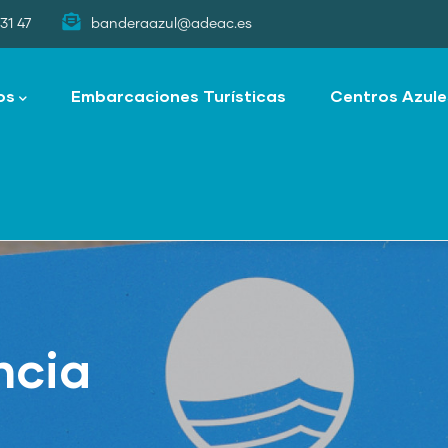
31 47
banderaazul@adeac.es
os
Embarcaciones Turísticas
Centros Azule
ncia