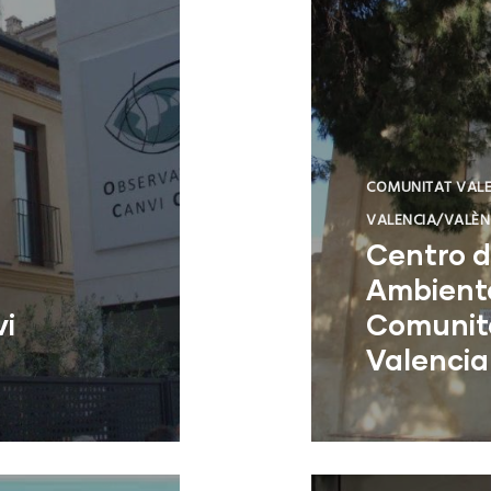
COMUNITAT VAL
VALENCIA/VALÈN
Centro 
Ambienta
vi
Comunit
Valenci
Sagunt (Valenc