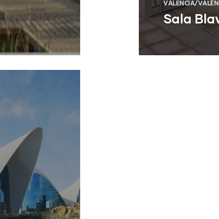
VALENCIA/VALÈN
Sala Bla
Puçol (Valenci