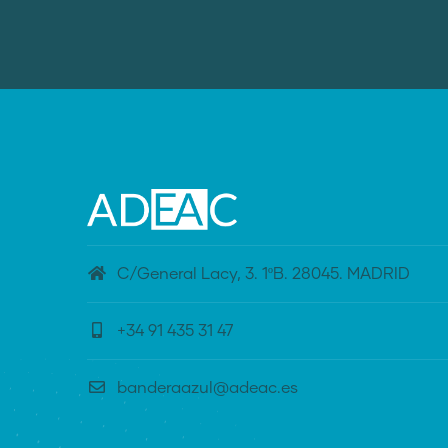
C/General Lacy, 3. 1ºB. 28045. MADRID
+34 91 435 31 47
banderaazul@adeac.es