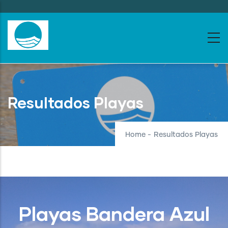
Skip
to
main
content
Resultados Playas
Home
-
Resultados Playas
Playas Bandera Azul