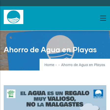
Skip
to
main
content
Ahorro de Agua en Playas
Home
-
-
Ahorro de Agua en Playas