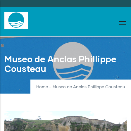
Skip
to
main
content
Museo de Anclas Phillippe
Cousteau
Home
-
Museo de Anclas Phillippe Cousteau