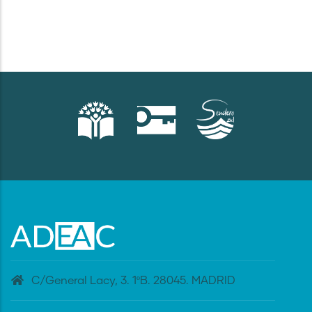
C/General Lacy, 3. 1ºB. 28045. MADRID