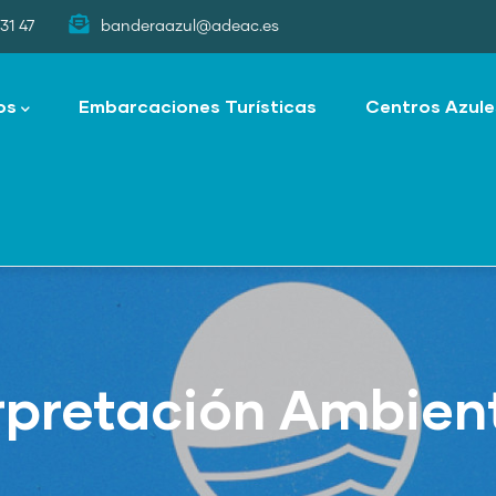
31 47
banderaazul@adeac.es
os
Embarcaciones Turísticas
Centros Azule
rpretación Ambien