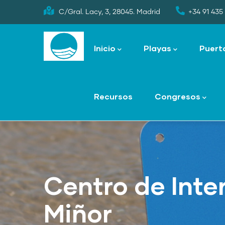
Skip
C/Gral. Lacy, 3, 28045. Madrid
+34 91 435 
to
Main
main
navigation
Inicio
Playas
Puert
content
Recursos
Congresos
Centro de Inte
Miñor