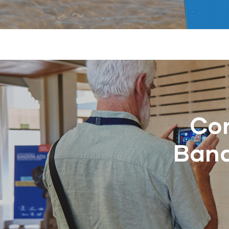
Con
Band