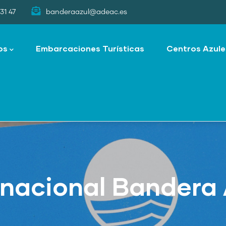
31 47
banderaazul@adeac.es
os
Embarcaciones Turísticas
Centros Azule
rnacional Bandera 