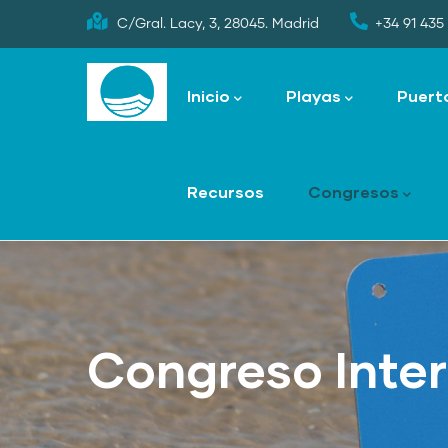
Skip
C/Gral. Lacy, 3, 28045. Madrid
+34 91 435 
to
Main
main
navigation
Inicio
Playas
Puert
content
Recursos
Congresos
Congreso Inte