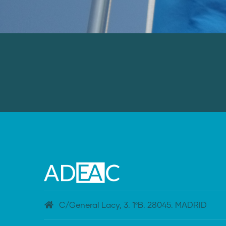
C/General Lacy, 3. 1ºB. 28045. MADRID