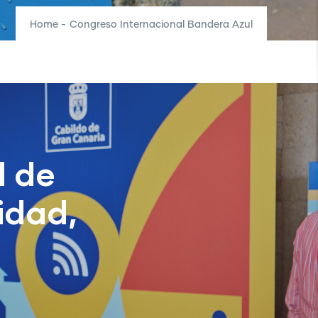
Home
-
Congreso Internacional Bandera Azul
l de
idad,