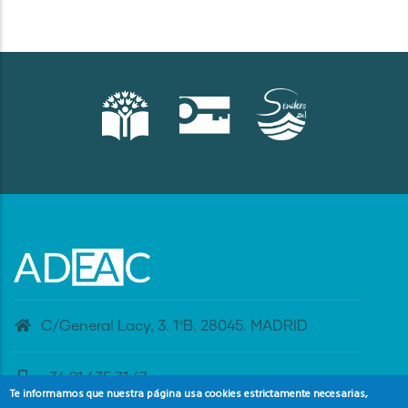
C/General Lacy, 3. 1ºB. 28045. MADRID
+34 91 435 31 47
Te informamos que nuestra página usa cookies estrictamente necesarias,