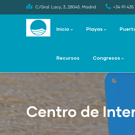
Skip
C/Gral. Lacy, 3, 28045. Madrid
+34 91 435 
to
Main
main
navigation
Inicio
Playas
Puert
content
Recursos
Congresos
Centro de Inter