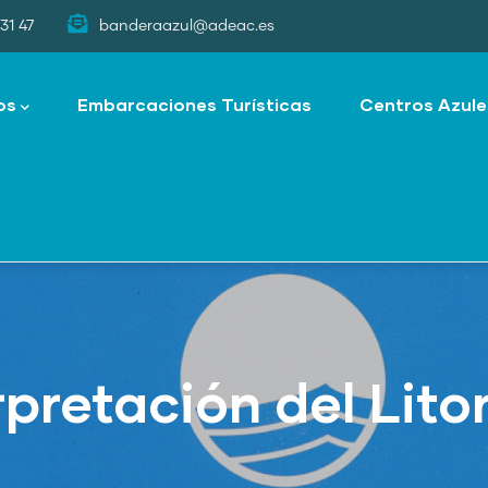
31 47
banderaazul@adeac.es
os
Embarcaciones Turísticas
Centros Azule
pretación del Lito