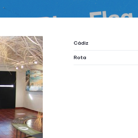
Cádiz
Rota