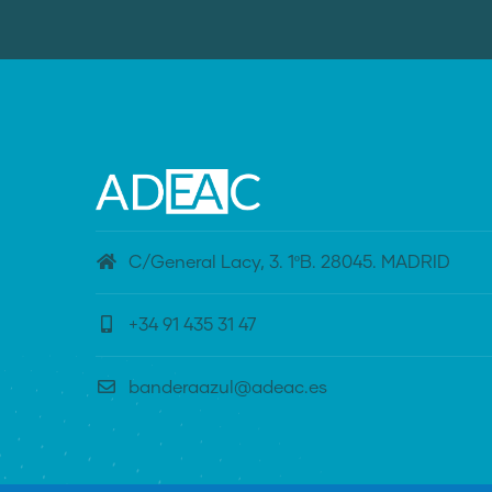
C/General Lacy, 3. 1ºB. 28045. MADRID
+34 91 435 31 47
banderaazul@adeac.es