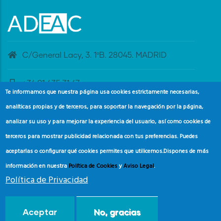
C/General Lacy, 3. 1ºB. 28045. MADRID
+34 91 435 31 47
Te informamos que nuestra página usa cookies estrictamente necesarias,
analíticas propias y de terceros, para soportar la navegación por la página,
banderaazul@adeac.es
analizar su uso y para mejorar la experiencia del usuario, así como cookies de
terceros para mostrar publicidad relacionada con tus preferencias. Puedes
aceptarlas o configurar qué cookies permites que utilicemos.
Dispones de más
información en nuestra
Política de Cookies
y
Aviso Legal
.
Política de Privacidad
© Copyright
Asociación de Educación Ambiental y del
Aceptar
No, gracias
Consumidor (ADEAC).
2024.