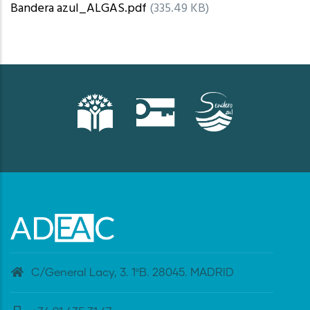
Bandera azul_ALGAS.pdf
(335.49 KB)
C/General Lacy, 3. 1ºB. 28045. MADRID