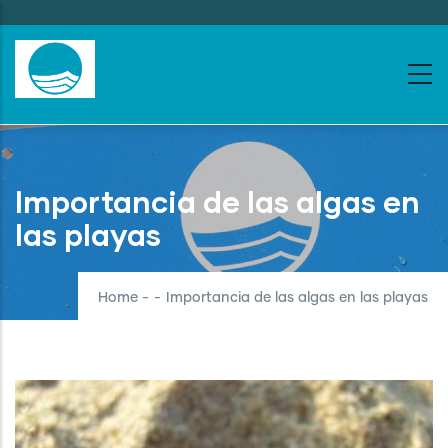
Skip
to
main
content
Importancia de las algas en
las playas
Home
-
-
Importancia de las algas en las playas