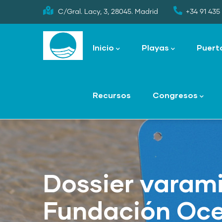
Skip
C/Gral. Lacy, 3, 28045. Madrid
+34 91 435 
to
Main
main
navigation
Inicio
Playas
Puert
content
Recursos
Congresos
Dossier varam
Fundación Oce