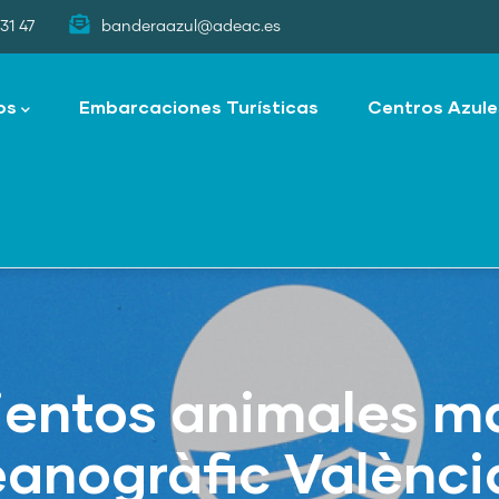
31 47
banderaazul@adeac.es
os
Embarcaciones Turísticas
Centros Azule
ientos animales m
anogràfic Valènci