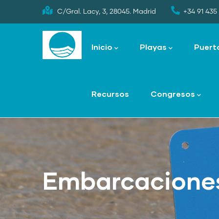
Skip
C/Gral. Lacy, 3, 28045. Madrid
+34 91 435 
to
Main
main
navigation
Inicio
Playas
Puert
content
Recursos
Congresos
Embarcaciones