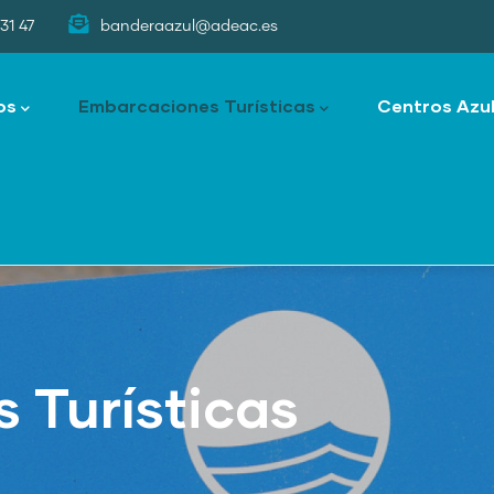
31 47
banderaazul@adeac.es
os
Embarcaciones Turísticas
Centros Azu
 Turísticas