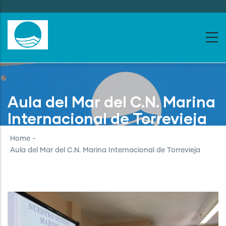
Skip
to
main
content
Aula del Mar del C.N. Marina
Internacional de Torrevieja
Home
-
Aula del Mar del C.N. Marina Internacional de Torrevieja