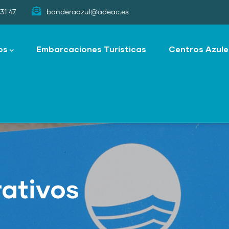
31 47
banderaazul@adeac.es
os
Embarcaciones Turísticas
Centros Azule
ativos