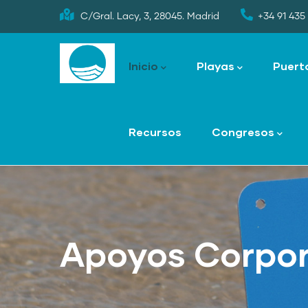
Skip
C/Gral. Lacy, 3, 28045. Madrid
+34 91 435 
to
Main
main
navigation
Inicio
Playas
Puert
content
Recursos
Congresos
Apoyos Corpor