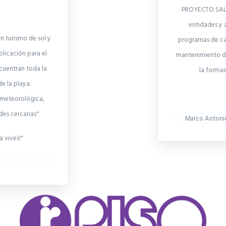
PROYECTO SALV
entidades y 
n turismo de sol y
programas de ca
plicación para el
mantenimiento de
cuentran toda la
la forma
de la playa:
n meteorológica,
ades cercanas"
Marco Antoni
a vives!"