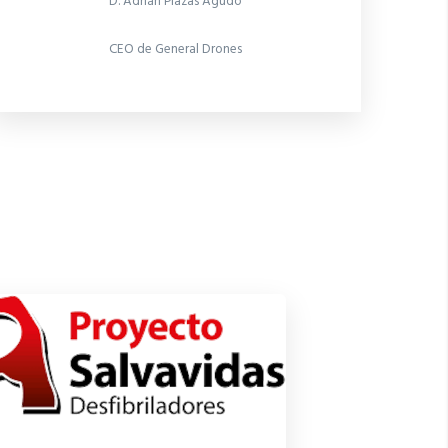
D. Adrián Plazas Agudo
CEO de General Drones