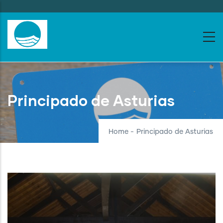
Skip
to
main
content
Principado de Asturias
Home
-
Principado de Asturias