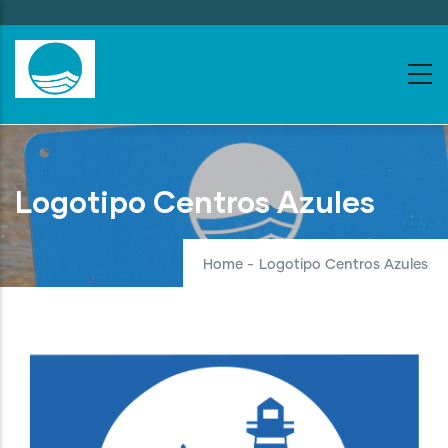
Skip
to
main
content
Logotipo Centros Azules
Home
-
Logotipo Centros Azules