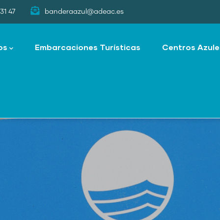
31 47
banderaazul@adeac.es
os
Embarcaciones Turísticas
Centros Azule