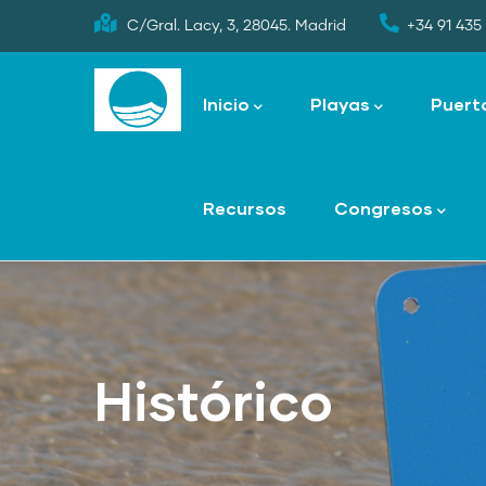
Skip
C/Gral. Lacy, 3, 28045. Madrid
+34 91 435 
to
Main
main
navigation
Inicio
Playas
Puert
content
Recursos
Congresos
Histórico