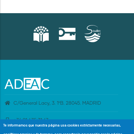
C/General Lacy, 3. 1ºB. 28045. MADRID
+34 91 435 31 47
Te informamos que nuestra página usa cookies estrictamente necesarias,