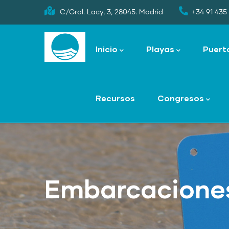
Skip
C/Gral. Lacy, 3, 28045. Madrid
+34 91 435 
to
Main
main
navigation
Inicio
Playas
Puert
content
Recursos
Congresos
Embarcaciones