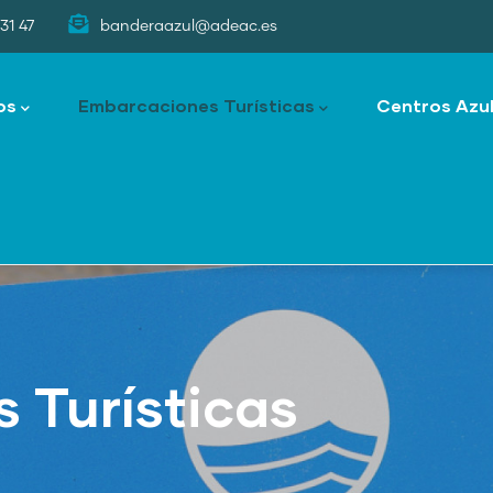
31 47
banderaazul@adeac.es
os
Embarcaciones Turísticas
Centros Azu
 Turísticas