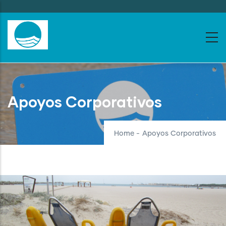
Skip
to
main
content
Apoyos Corporativos
Home
-
Apoyos Corporativos