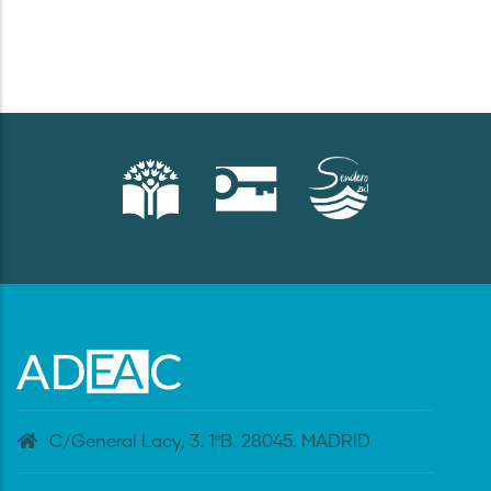
C/General Lacy, 3. 1ºB. 28045. MADRID