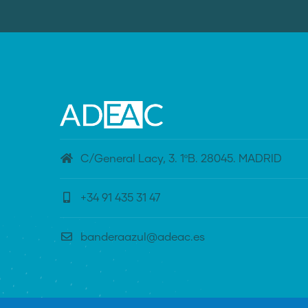
C/General Lacy, 3. 1ºB. 28045. MADRID
+34 91 435 31 47
banderaazul@adeac.es