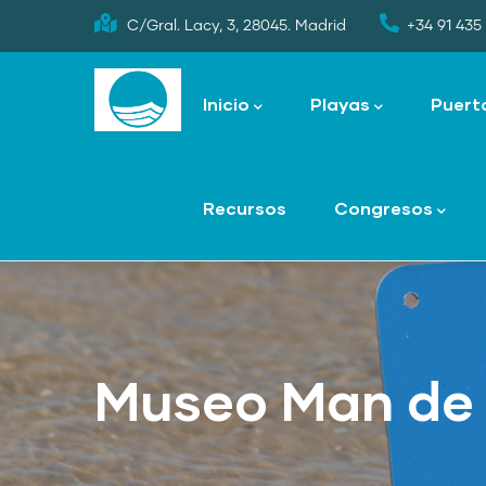
Skip
C/Gral. Lacy, 3, 28045. Madrid
+34 91 435 
to
Main
main
navigation
Inicio
Playas
Puert
content
Recursos
Congresos
Museo Man de