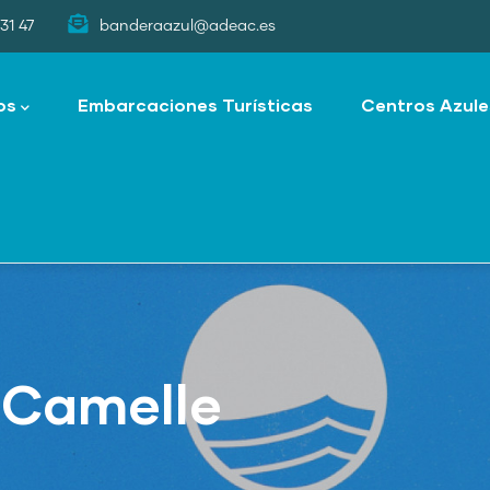
31 47
banderaazul@adeac.es
os
Embarcaciones Turísticas
Centros Azule
 Camelle