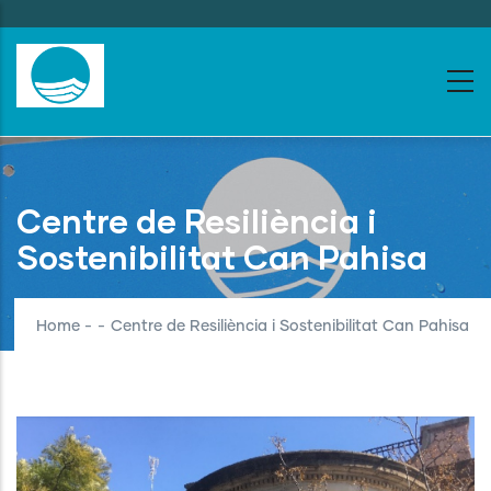
Skip
to
main
content
Centre de Resiliència i
Sostenibilitat Can Pahisa
Home
-
-
Centre de Resiliència i Sostenibilitat Can Pahisa