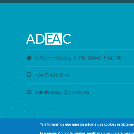
C/General Lacy, 3. 1ºB. 28045. MADRID
+34 91 435 31 47
banderaazul@adeac.es
Te informamos que nuestra página usa cookies estrictament
la navegación por la página, analizar su uso y para mejora