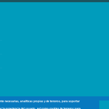
e necesarias, analíticas propias y de terceros, para soportar
r la experiencia del usuario, así como cookies de terceros para