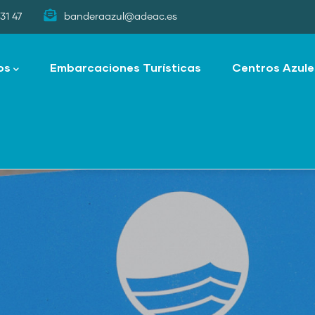
31 47
banderaazul@adeac.es
os
Embarcaciones Turísticas
Centros Azule