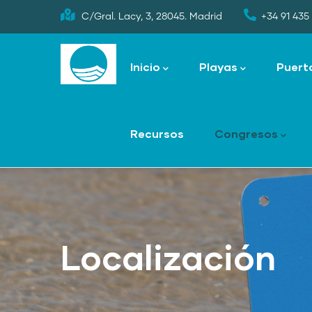
Skip
C/Gral. Lacy, 3, 28045. Madrid
+34 91 435 
to
Main
main
navigation
Inicio
Playas
Puert
content
Recursos
Congresos
Localización