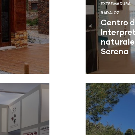
EXTREMADURA
BADAJOZ
Centro 
s
Interpre
naturale
Serena
Castuera (Bada