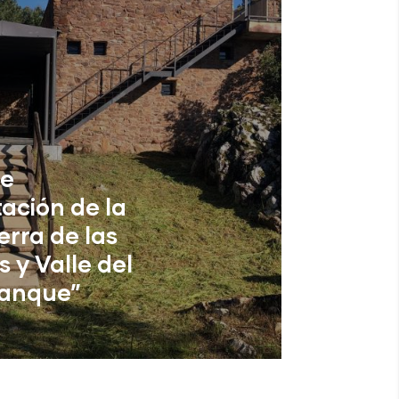
de
tación de la
erra de las
s y Valle del
anque”
eres)