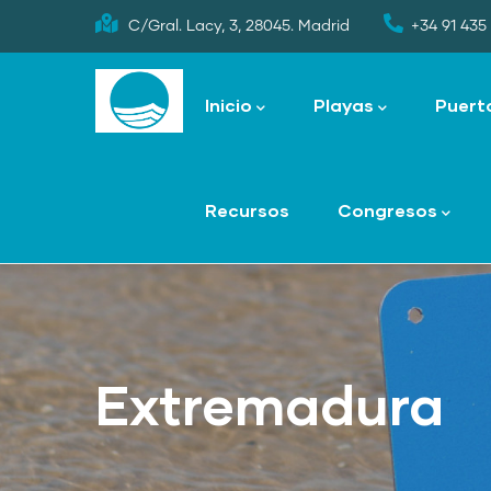
Skip
C/Gral. Lacy, 3, 28045. Madrid
+34 91 435 
to
Main
main
navigation
Inicio
Playas
Puert
content
Recursos
Congresos
Extremadura