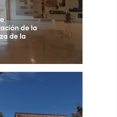
de
tación de la
za de la
joz)