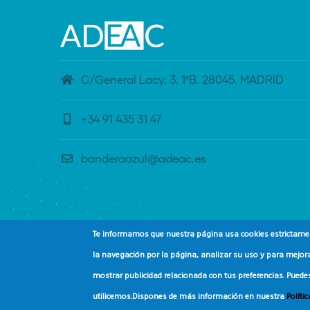
C/General Lacy, 3. 1ºB. 28045. MADRID
+34 91 435 31 47
banderaazul@adeac.es
Te informamos que nuestra página usa cookies estrictament
la navegación por la página, analizar su uso y para mejora
mostrar publicidad relacionada con tus preferencias. Puede
© Copyright
Asociación de Educación Ambiental
utilicemos.
Dispones de más información en nuestra
Políti