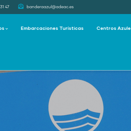
31 47
banderaazul@adeac.es
os
Embarcaciones Turísticas
Centros Azule