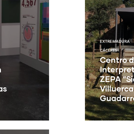
EXTREMADURA
CÁCERES
Centro 
n
Interpre
ZEPA “Si
as
Villuerca
Guadarr
Cañamero (Các