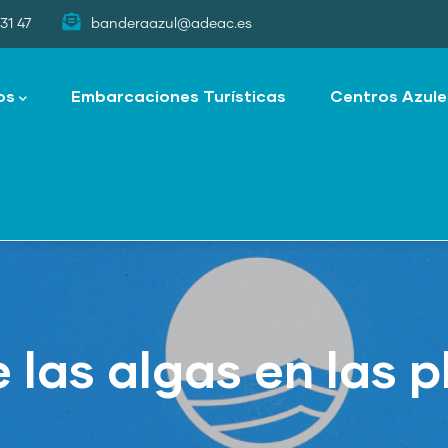
31 47
banderaazul@adeac.es
os
Embarcaciones Turísticas
Centros Azule
 las algas en las 