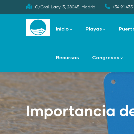
Skip
C/Gral. Lacy, 3, 28045. Madrid
+34 91 435 
to
Main
main
navigation
Inicio
Playas
Puert
content
Recursos
Congresos
Importancia de