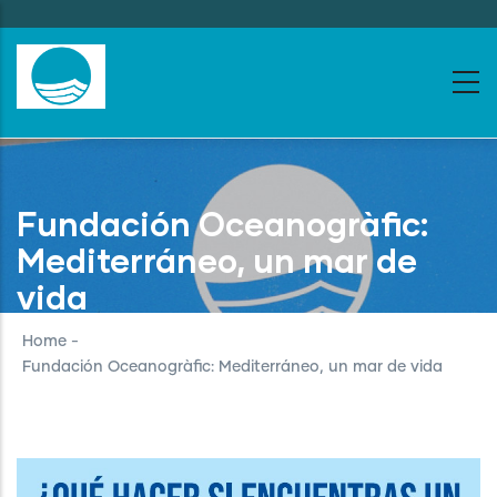
Skip
to
main
content
Fundación Oceanogràfic:
Mediterráneo, un mar de
vida
Home
-
Fundación Oceanogràfic: Mediterráneo, un mar de vida