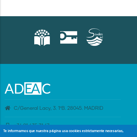
C/General Lacy, 3. 1ºB. 28045. MADRID
+34 91 435 31 47
Te informamos que nuestra página usa cookies estrictamente necesarias,