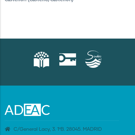
C/General Lacy, 3. 1ºB. 28045. MADRID