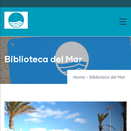
Skip
to
main
content
Biblioteca del Mar
Home
-
Biblioteca del Mar