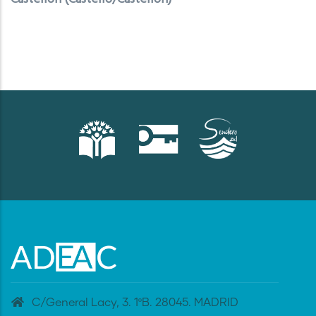
C/General Lacy, 3. 1ºB. 28045. MADRID