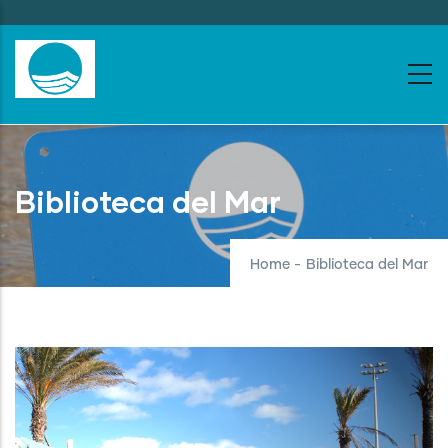
Skip
to
main
content
Biblioteca del Mar
Home
-
Biblioteca del Mar