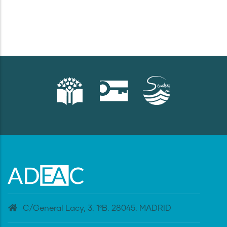
C/General Lacy, 3. 1ºB. 28045. MADRID