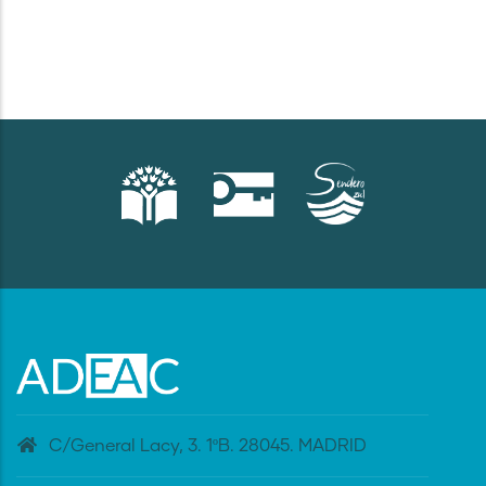
C/General Lacy, 3. 1ºB. 28045. MADRID