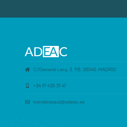
C/General Lacy, 3. 1ºB. 28045. MADRID
+34 91 435 31 47
banderaazul@adeac.es