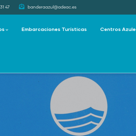
31 47
banderaazul@adeac.es
os
Embarcaciones Turísticas
Centros Azule