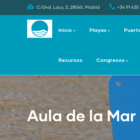
Skip
C/Gral. Lacy, 3, 28045. Madrid
+34 91 435 
to
Main
main
navigation
Inicio
Playas
Puert
content
Recursos
Congresos
Aula de la Mar