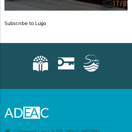
Burela (Lugo)
Subscribe to Lugo
C/General Lacy, 3. 1ºB. 28045. MADRID