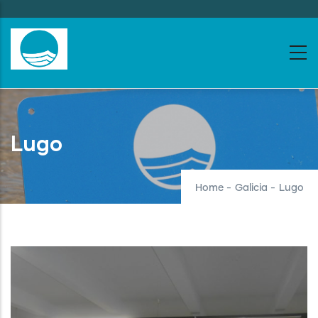
Skip
to
main
content
Lugo
Home
-
Galicia
-
Lugo