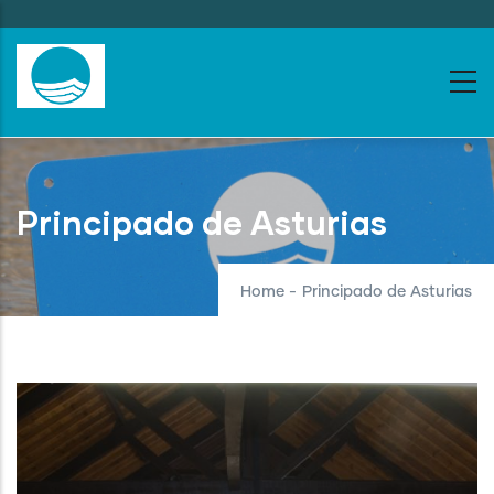
Skip
to
main
content
Principado de Asturias
Home
-
Principado de Asturias