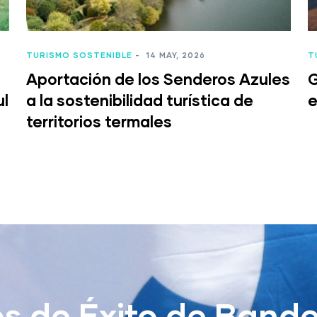
TURISMO SOSTENIBLE
-
14 MAY, 2026
T
Aportación de los Senderos Azules
G
ul
a la sostenibilidad turística de
e
territorios termales
os de Éxito de Bande