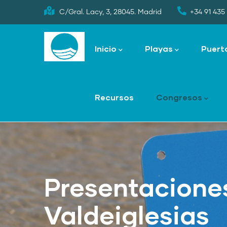
Skip
C/Gral. Lacy, 3, 28045. Madrid
+34 91 435 
to
Main
main
navigation
Inicio
Playas
Puert
content
Recursos
Congresos
Presentacione
Valdeiglesias