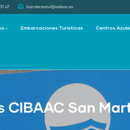
31 47
banderaazul@adeac.es
os
Embarcaciones Turísticas
Centros Azule
s CIBAAC San Mart