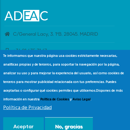
C/General Lacy, 3. 1ºB. 28045. MADRID
+34 91 435 31 47
Te informamos que nuestra página usa cookies estrictamente necesarias,
analíticas propias y de terceros, para soportar la navegación por la página,
banderaazul@adeac.es
analizar su uso y para mejorar la experiencia del usuario, así como cookies de
terceros para mostrar publicidad relacionada con tus preferencias. Puedes
aceptarlas o configurar qué cookies permites que utilicemos.
Dispones de más
información en nuestra
Política de Cookies
y
Aviso Legal
.
Política de Privacidad
© Copyright
Asociación de Educación Ambiental y del
Aceptar
No, gracias
Consumidor (ADEAC).
2024.