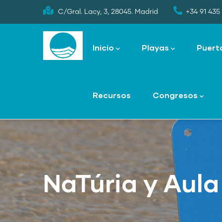
Skip
C/Gral. Lacy, 3, 28045. Madrid
+34 91 435 
to
Main
main
navigation
Inicio
Playas
Puert
content
Recursos
Congresos
NaTúria y Aula