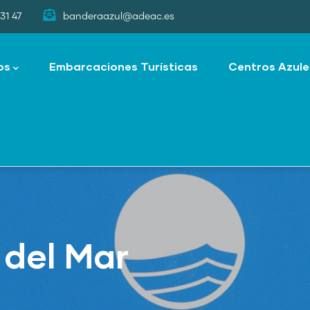
31 47
banderaazul@adeac.es
os
Embarcaciones Turísticas
Centros Azule
 del Mar