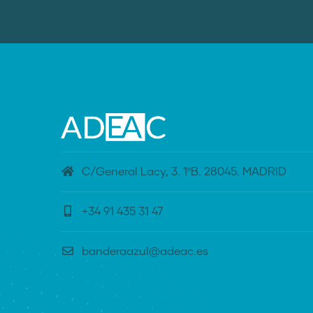
C/General Lacy, 3. 1ºB. 28045. MADRID
+34 91 435 31 47
banderaazul@adeac.es