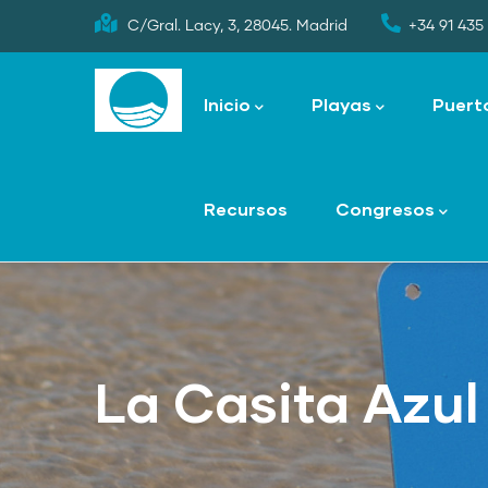
Skip
C/Gral. Lacy, 3, 28045. Madrid
+34 91 435 
to
Main
main
navigation
Inicio
Playas
Puert
content
Recursos
Congresos
La Casita Azul