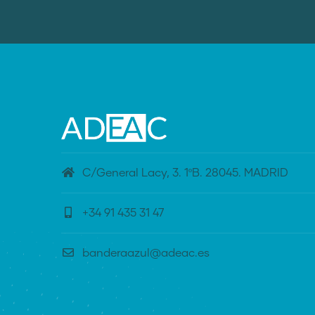
C/General Lacy, 3. 1ºB. 28045. MADRID
+34 91 435 31 47
banderaazul@adeac.es