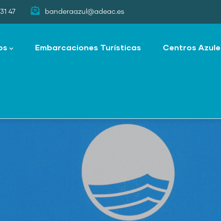
31 47
banderaazul@adeac.es
os
Embarcaciones Turísticas
Centros Azule