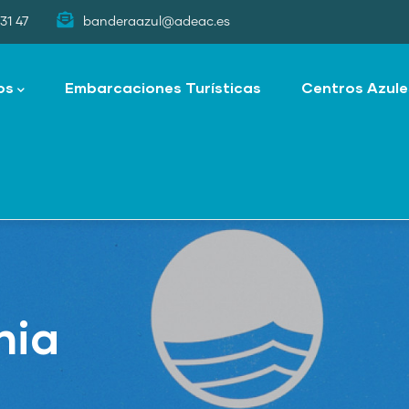
31 47
banderaazul@adeac.es
os
Embarcaciones Turísticas
Centros Azule
nia