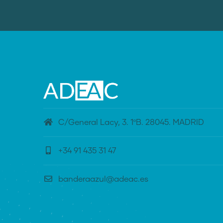
C/General Lacy, 3. 1ºB. 28045. MADRID
+34 91 435 31 47
banderaazul@adeac.es