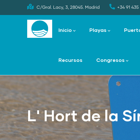
Skip
C/Gral. Lacy, 3, 28045. Madrid
+34 91 435 
to
Main
main
navigation
Inicio
Playas
Puert
content
Recursos
Congresos
L' Hort de la Sí