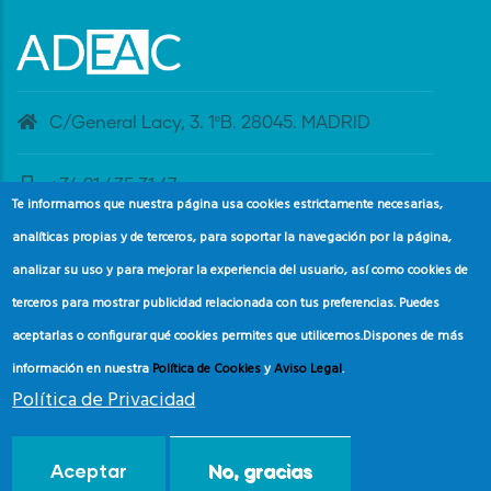
C/General Lacy, 3. 1ºB. 28045. MADRID
+34 91 435 31 47
Te informamos que nuestra página usa cookies estrictamente necesarias,
analíticas propias y de terceros, para soportar la navegación por la página,
banderaazul@adeac.es
analizar su uso y para mejorar la experiencia del usuario, así como cookies de
terceros para mostrar publicidad relacionada con tus preferencias. Puedes
aceptarlas o configurar qué cookies permites que utilicemos.
Dispones de más
información en nuestra
Política de Cookies
y
Aviso Legal
.
Política de Privacidad
© Copyright
Asociación de Educación Ambiental y del
Aceptar
No, gracias
Consumidor (ADEAC).
2024.