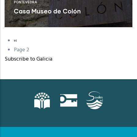
PONTEVEDRA
Casa Museo de Colón
Poio (Pontevedra)
Previous
‹‹
Pagination
page
Page 2
Subscribe to Galicia