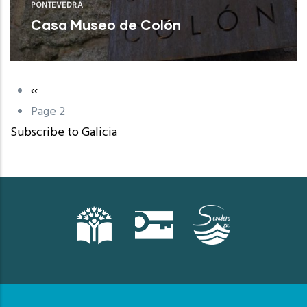
PONTEVEDRA
Casa Museo de Colón
Poio (Pontevedra)
Previous
‹‹
Pagination
page
Page 2
Subscribe to Galicia