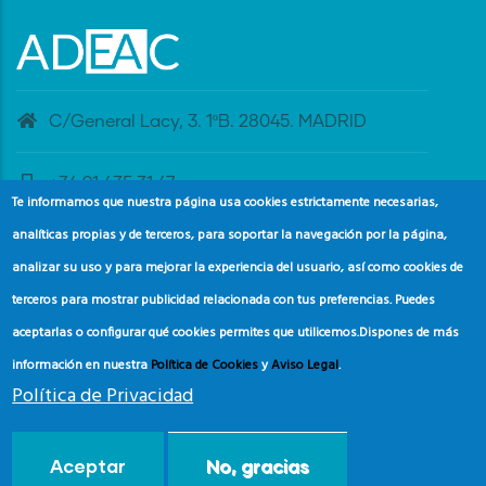
C/General Lacy, 3. 1ºB. 28045. MADRID
+34 91 435 31 47
Te informamos que nuestra página usa cookies estrictamente necesarias,
analíticas propias y de terceros, para soportar la navegación por la página,
banderaazul@adeac.es
analizar su uso y para mejorar la experiencia del usuario, así como cookies de
terceros para mostrar publicidad relacionada con tus preferencias. Puedes
aceptarlas o configurar qué cookies permites que utilicemos.
Dispones de más
información en nuestra
Política de Cookies
y
Aviso Legal
.
Política de Privacidad
© Copyright
Asociación de Educación Ambiental y del
Aceptar
No, gracias
Consumidor (ADEAC).
2024.