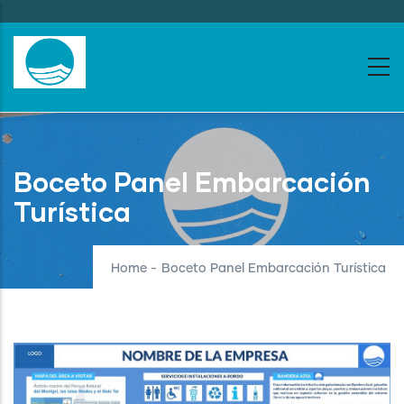
Skip
to
main
content
Boceto Panel Embarcación
Turística
Home
-
Boceto Panel Embarcación Turística