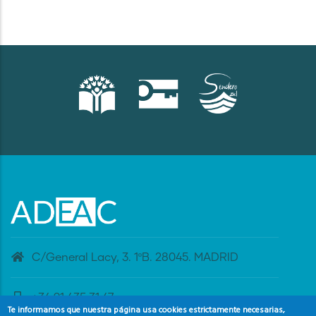
C/General Lacy, 3. 1ºB. 28045. MADRID
+34 91 435 31 47
Te informamos que nuestra página usa cookies estrictamente necesarias,