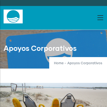
Skip
to
main
content
Apoyos Corporativos
Home
-
Apoyos Corporativos