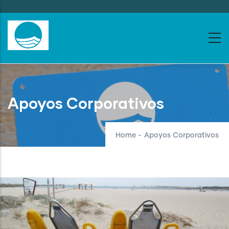
Skip
to
main
content
Apoyos Corporativos
Home
-
Apoyos Corporativos