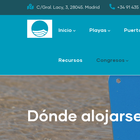
Skip
C/Gral. Lacy, 3, 28045. Madrid
+34 91 435 
to
Main
main
navigation
Inicio
Playas
Puert
content
Recursos
Congresos
Dónde alojars