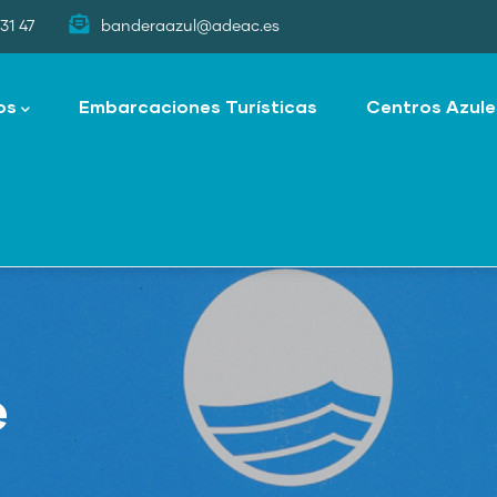
31 47
banderaazul@adeac.es
os
Embarcaciones Turísticas
Centros Azule
e