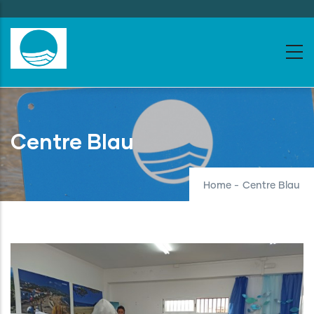
Skip
to
main
content
Centre Blau
Home
-
Centre Blau