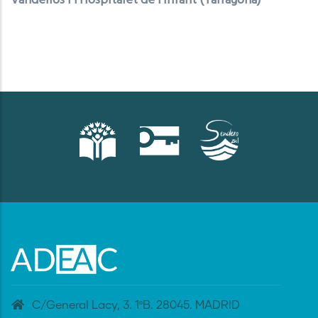
Vandellòs i l'Hospitalet de l'Infant (Tarragona)
C/General Lacy, 3. 1ºB. 28045. MADRID