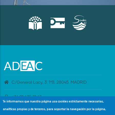
C/General Lacy, 3. 1ºB. 28045. MADRID
+34 91 435 31 47
Te informamos que nuestra página usa cookies estrictamente necesarias,
analíticas propias y de terceros, para soportar la navegación por la página,
banderaazul@adeac.es