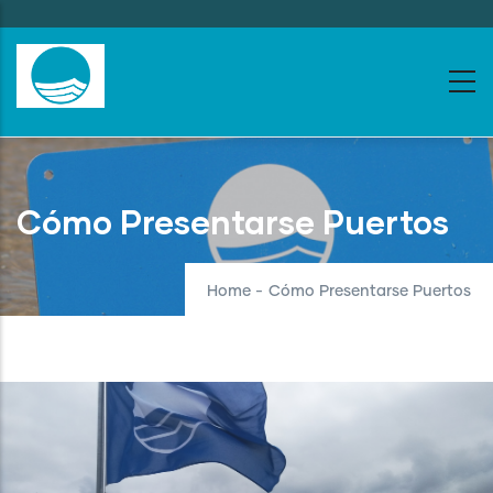
Skip
to
main
content
Cómo Presentarse Puertos
Home
-
Cómo Presentarse Puertos